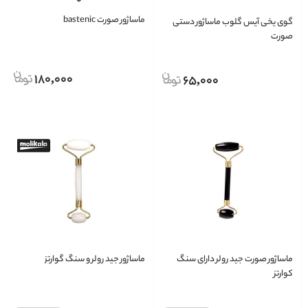
ماساژور صورت bastenic
گوی یخی آیس گلوب ماساژور دستی
صورت
180,000
65,000
ماساژور صورت جید رولر دارای سنگ
ماساژور جید رولر و سنگ گوارتز
کوارتز