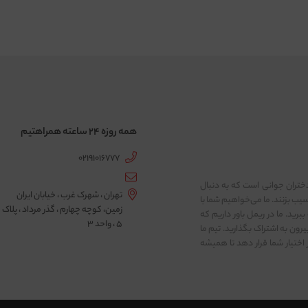
همه روزه 24 ساعته همراهتیم
02191016777
ختران جوانی است که به دنبال
تهران ، شهرک غرب ، خیابان ایران
ب بزنند. ما می‌خواهیم شما با
زمین، کوچه چهارم ، گذر مرداد ، پلاک
برید. ما در ریمل باور داریم که
5 ، واحد 3
یرون به اشتراک بگذارید. تیم ما
 اختیار شما قرار دهد تا همیشه