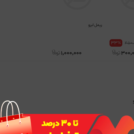
ریمل ابرو
33
450,
%
1,000,000
300,