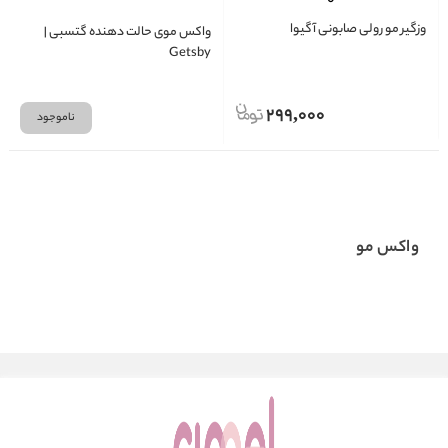
وزگیر مو رولی صابونی آگیوا
واکس موی حالت دهنده گتسبی |
Getsby
299,000
ناموجود
واکس مو