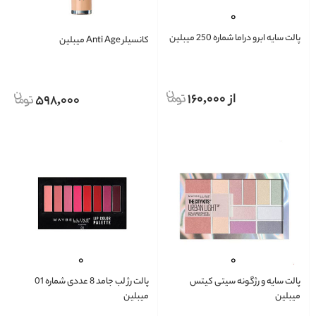
پالت سایه ابرو دراما شماره 250 میبلین
کانسیلر Anti Age میبلین
از 160,000
598,000
پالت سایه و رژگونه سیتی کیتس
پالت رژ لب جامد 8 عددی شماره 01
میبلین
میبلین