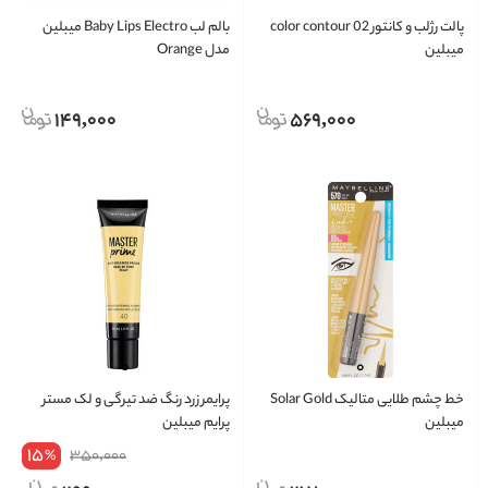
پالت رژلب و کانتور color contour 02
بالم لب Baby Lips Electro میبلین
میبلین
مدل Orange
149,000
569,000
خط چشم طلایی متالیک Solar Gold
پرایمر زرد رنگ ضد تیرگی و لک مستر
میبلین
پرایم میبلین
15
350,000
%