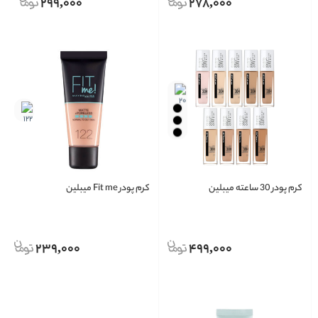
299,000
278,000
کرم پودر 30‌ ساعته میبلین
کرم پودر Fit me میبلین
239,000
499,000