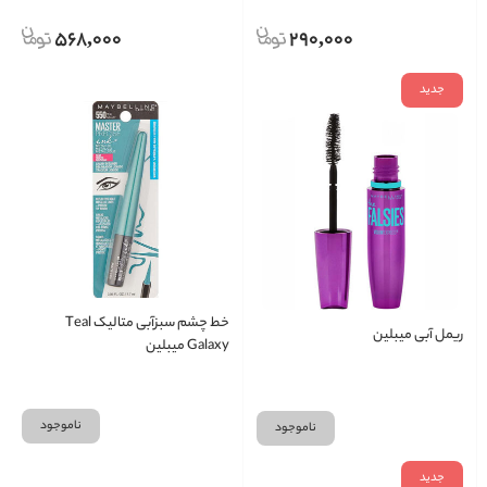
568,000
290,000
جدید
خط چشم سبزآبی متالیک Teal
ریمل آبی میبلین
Galaxy میبلین
ناموجود
ناموجود
جدید