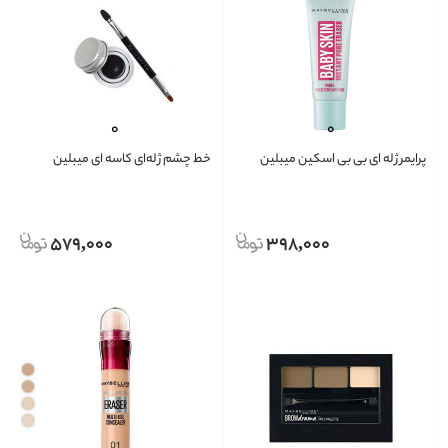
پرایمر ژله ای بی بی اسکین میبلین
خط چشم ژله‌ای کاسه ای میبلین
579,000
398,000