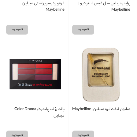
پرایمر میبلین مدل فیس استودیو |
کرم پودر سوپر استی میبلین
Maybelline
Maybelline
ناموجود
ناموجود
صابون لیفت ابرو میبلین | Maybelline
پالت رژ لب پرایمر دار Color Drama
میبلین
ناموجود
ناموجود