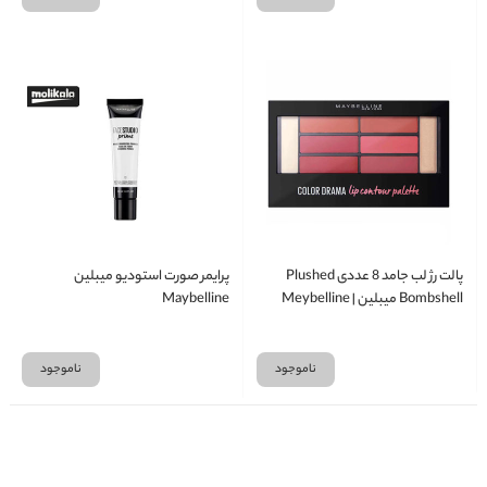
پالت رژ لب جامد 8 عددی Plushed
پرایمر صورت استودیو میبلین
Bombshell میبلین | Meybelline
Maybelline
ناموجود
ناموجود