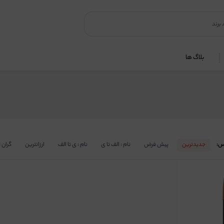
بلاگ ها
س:
جدیدترین
پیش فرض
نام : الف تا ی
نام : ی تا الف
ارزانترین
گران 