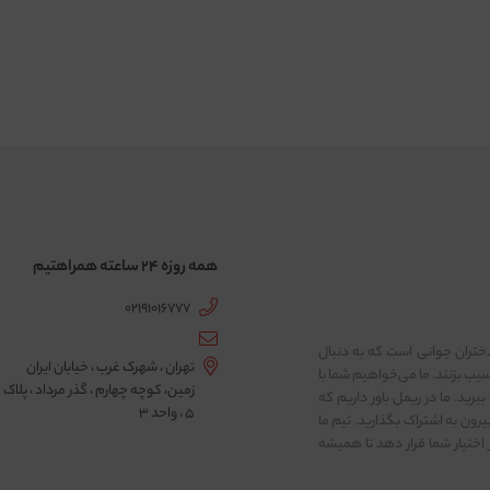
همه روزه 24 ساعته همراهتیم
02191016777
ختران جوانی است که به دنبال
تهران ، شهرک غرب ، خیابان ایران
ب بزنند. ما می‌خواهیم شما با
زمین، کوچه چهارم ، گذر مرداد ، پلاک
برید. ما در ریمل باور داریم که
5 ، واحد 3
یرون به اشتراک بگذارید. تیم ما
 اختیار شما قرار دهد تا همیشه